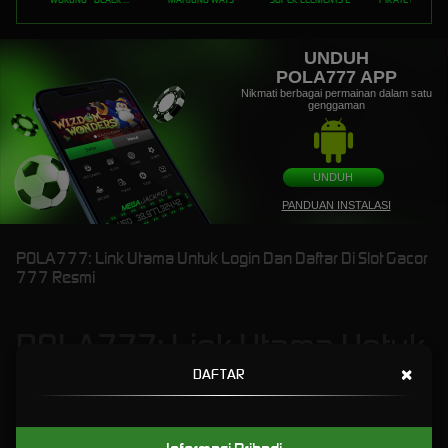
UNDUH
POLA777 APP
Nikmati berbagai permainan dalam satu
genggaman
UNDUH
PANDUAN INSTALASI
POLA777: Link Utama Untuk Login Dan Daftar Di Slot Gacor
777 Resmi
POLA777: Link Utama Untuk
×
Login Dan Daftar Di Slot
DAFTAR
Gacor 777 Resmi