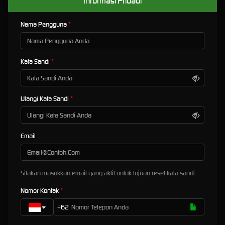
Informasi Pribadi
Selamat datang di
POLA777
, POLA777 ialah platform situs bandar slot 777 resmi untuk
member yang sedang mencari link gacor login dan daftar sekarang di situs resmi mereka.
Nama Pengguna
Pola 777 juga menghadirkan bocoran link rtp untuk dijadikan petunjuk pola kemenangan
dengan chance kemenangan cukup tinggi setiap harinya. Link utama ini akan selalu bisa
didapatkan jika kalian mengakses fitur livechat yang selalu aktif 24 jam tanpa henti dengan
tujuan jika link utama sudah tidak dapat kalian temukan, kalian masih tetap bisa mengakses
Kata Sandi
link alternatif 777 yang diberikan pada kalian melalui agen resmi kami.
Apa Link Utama Anti Blokir Milik
Ulangi Kata Sandi
Pola777?
Dengan pelayanan yang sudah ditingkatkan hingga kualitas international, kini kalian tidak
Email
perlu khawatir lagi jika menemui kendala saat bermain di dalam website slot 777 kami.
Bahkan jika kalian menemukan adanya link yang sudah tidak dapat kalian akses, akun
kalian akan tetap aman dan kalian masih tetap bisa memasuki akun kalian dengan
mendapatkan
link utama pola777
dari pusat bantuan livehat agen resmi yang disediakan
Silakan masukkan email yang aktif untuk tujuan reset kata sandi
didalam halaman ini. Simpan juga link anti blokir kami:
POLA777OFC.COM
Nomor Kontak
Bonus-Bonus Unggulan Di Situs
+62
Slot Pola 777 Resmi