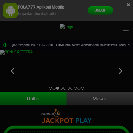
×
POLA777 Aplikasi Mobile
UNDUH
Jangan tampilkan lagi hari ini
000 Saja & Simpan Link POLA777OFC.COM Untuk Akses Website Anti Blokir Seumur Hidup. POLA77
Daftar
Masuk
JACKPOT
PLAY