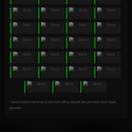
* Selama bank maintenance dan bank offline deposit dan penarikan tidak dapat
diproses