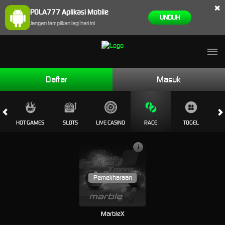
×
POLA777 Aplikasi Mobile
UNDUH
Jangan tampilkan lagi hari ini
Daftar
Masuk
HOT GAMES
SLOTS
LIVE CASINO
RACE
TOGEL
OL
i
MarbleX