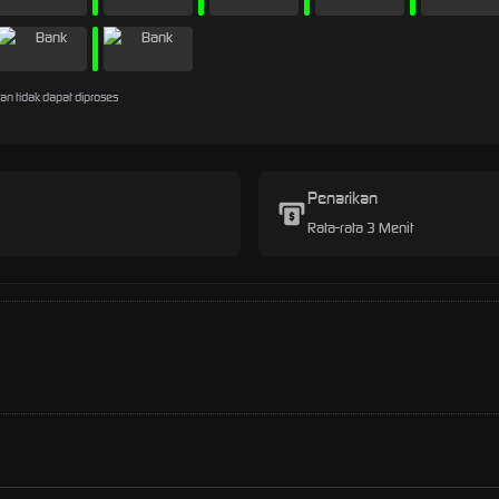
an tidak dapat diproses
Penarikan
Rata-rata 3 Menit