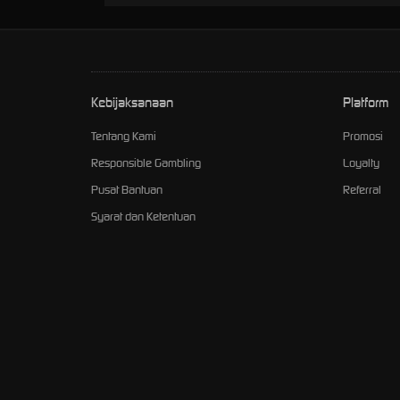
Kebijaksanaan
Platform
Tentang Kami
Promosi
Responsible Gambling
Loyalty
Pusat Bantuan
Referral
Syarat dan Ketentuan