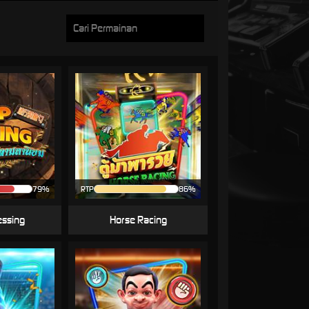
79%
RTP
86%
essing
Horse Racing