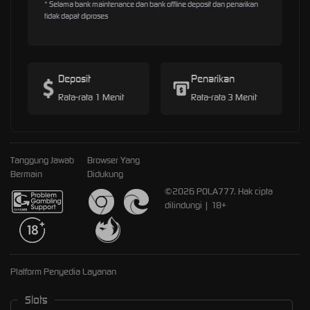
* Selama bank maintenance dan bank offline deposit dan penarikan
tidak dapat diproses
Deposit
Penarikan
Rata-rata 1 Menit
Rata-rata 3 Menit
Tanggung Jawab
Browser Yang
Bermain
Didukung
©2026 POLA777. Hak cipta
dilindungi | 18+
Platform Penyedia Layanan
Slots