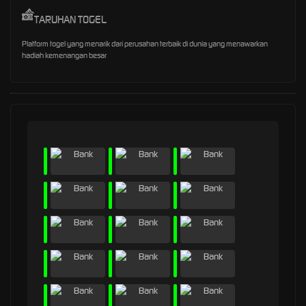
TARUHAN TOGEL
Platform togel yang menarik dari perusahan terbaik di dunia yang menawarkan
hadiah kemenangan besar