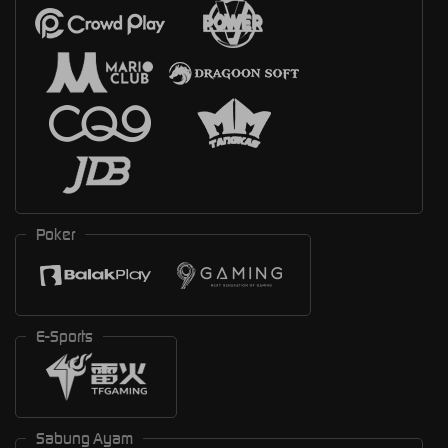
Poker
E-Sports
Sabung Ayam