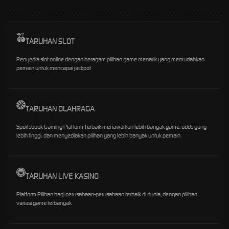
TARUHAN SLOT
Penyedia slot online dengan beragam pilihan game menarik yang memudahkan
pemain untuk mencapai jackpot
TARUHAN OLAHRAGA
Sportsbook Gaming Platform Terbaik menawarkan lebih banyak game, odds yang
lebih tinggi, dan menyediakan pilihan yang lebih banyak untuk pemain.
TARUHAN LIVE KASINO
Platform Pilihan bagi perusahaan-perusahaan terbaik di dunia, dengan pilihan
variasi game terbanyak