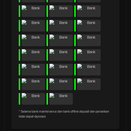
* Selama bank maintenance dan bank offline deposit dan penarikan
tidak dapat diproses