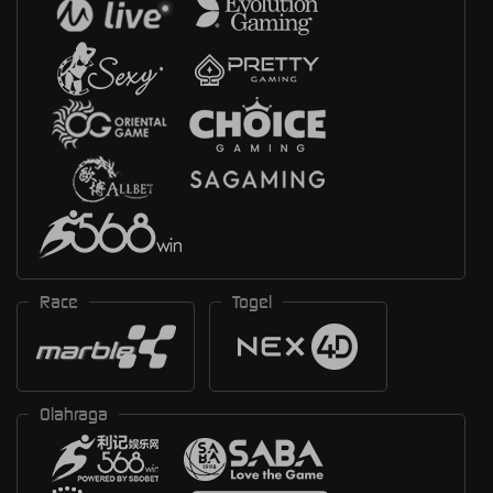
Race
Togel
Olahraga