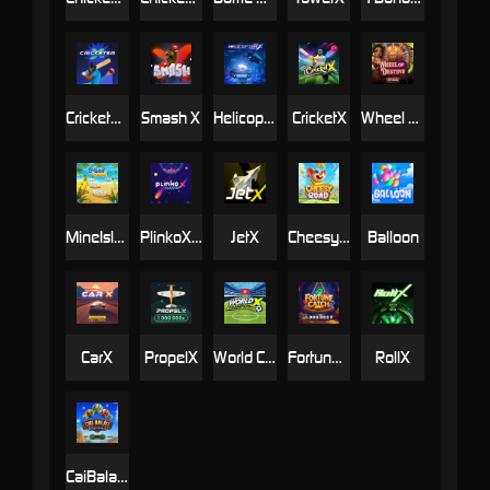
CricketerX
Smash X
HelicopterX
CricketX
Wheel Of Destiny
MineIsland
PlinkoXClassic
JetX
Cheesy Road
Balloon
CarX
PropelX
World Champion X
Fortune Catch
RollX
CaiBalaoCappadocia