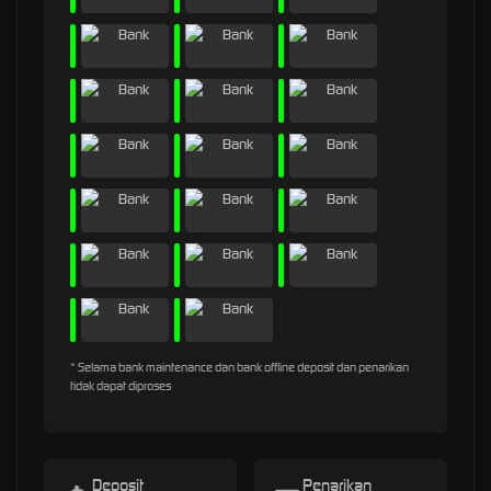
* Selama bank maintenance dan bank offline deposit dan penarikan
tidak dapat diproses
Deposit
Penarikan