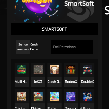
SMARTSOFT
Semua
Crash
permainan
Game
Multi Hot Wheel
JetX3
Crash Duel X
RodeoX
DoubleX
ChickenWays
Chicken Highway
Bottle Mania
TowerX
4 Bonuses Bonanza