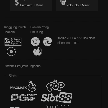
Rata-rata 1 Menit
Rata-rata 3 Menit
Tanggung Jawab
Browser Yang
Bermain
Didukung
©2026 POLA777. Hak cipta
dilindungi | 18+
Platform Penyedia Layanan
Slots