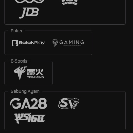
Poker
E-Sports
Sabung Ayam