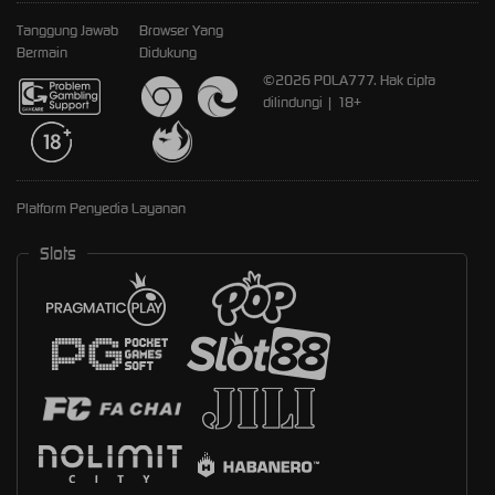
Tanggung Jawab
Browser Yang
Bermain
Didukung
©2026 POLA777. Hak cipta
dilindungi | 18+
Platform Penyedia Layanan
Slots