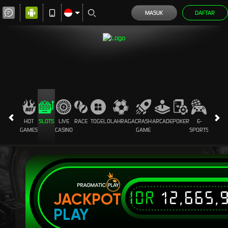
MASUK
DAFTAR
HOT
SLOTS
LIVE
RACE
TOGEL
OLAHRAGA
CRASH
ARCADE
POKER
E-
SABUN
GAMES
CASINO
GAME
SPORTS
AYAM
IDR
12,665,
JACKPOT
PLAY