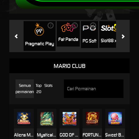
i
i
i
i
i
Facha
Fat Panda
Slot88 x PP
PG Soft
Pragmatic Play
MARIO CLUB
Semua
Top
Slots
permainan
20
Aliens Madness
Mystical Beasts
GOD OF WEALTH
FORTUNE DRAGON 88
Sweet Buffet