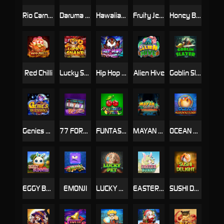
Rio Carnival
Daruma Block
Hawaiian Totem
Fruity Jester
Honey Bee Bee
Red Chilli
Lucky Snake
Hip Hop Penguin
Alien Hive
Goblin Slayer
Genies Blessing
77 FORTUNE
FUNTASTIC FRUIT
MAYAN TEMPLE
OCEAN ADVENTURE
EGGY BUNNIES
EMONJI
LUCKY PET
EASTER BUNNY
SUSHI DELIGHT