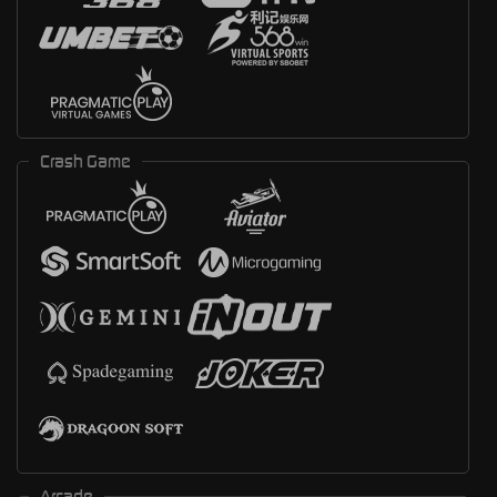
Crash Game
Arcade