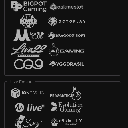
Live Casino