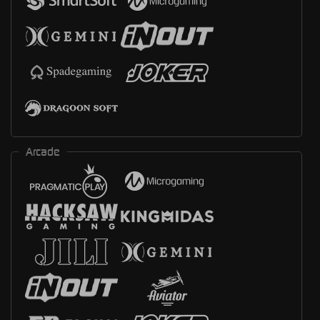
Arcade