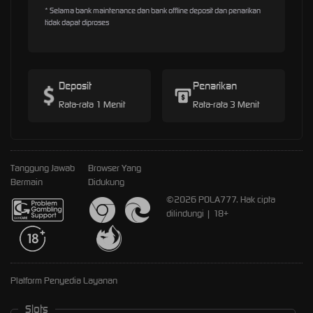
* Selama bank maintenance dan bank offline deposit dan penarikan
tidak dapat diproses
Deposit
Penarikan
Rata-rata 1 Menit
Rata-rata 3 Menit
Tanggung Jawab
Browser Yang
Bermain
Didukung
©2026 POLA777. Hak cipta
dilindungi | 18+
Platform Penyedia Layanan
Slots