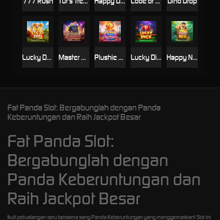
777 Rush
Tut's Treasure Tower
Happy Dragon
Code of Cairo
Dino Drop
Lucky Dog
Master Gems
Plushie Wins
Lucky Dice
Happy Nets
Fat Panda Slot: Bergabunglah dengan Panda
Keberuntungan dan Raih Jackpot Besar
Fat Panda Slot:
Bergabunglah dengan
Panda Keberuntungan dan
Raih Jackpot Besar
Ikuti petualangan seru bersama sang Panda Keberuntungan yang menggemaskan! Slot ini