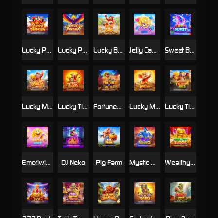
Lucky Panda
Lucky Phoenix
Lucky Bull
Jelly Candy
Sweet Burst
Lucky MonKey
Lucky Tiger
Fortunes of Aztec
Lucky Mouse
Lucky Tiger Gold Ultimate
Emotiwins
DJ Neko
Pig Farm
Mystic Wishes
Wealthy Frog