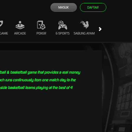
MASUK
DAFTAR
 GAME
ARCADE
POKER
E-SPORTS
SABUNG AYAM
PROMOSI
tball & basketball game that provides a real money
ach runs continuously from one match day to the
side basketball teams playing at the best of 4