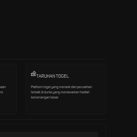
TARUHAN TOGEL
haan
Platform togel yang menarik dari perusahan
ame
terbaik di dunia yang menawarkan hadiah
kemenangan besar