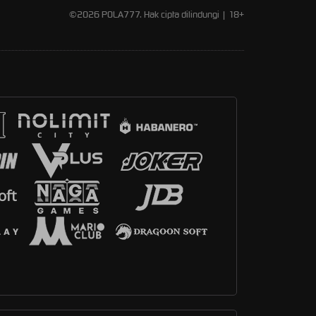
©2026 POLA777. Hak cipta dilindungi | 18+