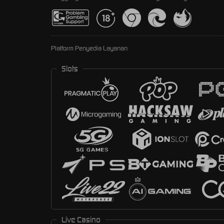
Platform Penyedia Layanan
Slots
Live Casino