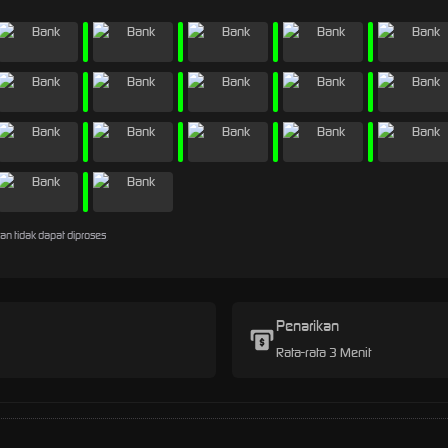
an tidak dapat diproses
Penarikan
Rata-rata 3 Menit