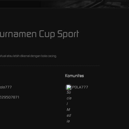
Turnamen Cup Sport
tual atau lebih dikenal dengan bola cacing.
Komunitas
lpola777
POLA777
229507871