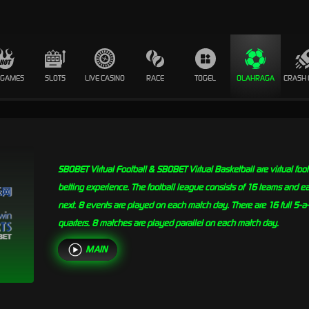
 GAMES
SLOTS
LIVE CASINO
RACE
TOGEL
OLAHRAGA
CRASH
SBOBET Virtual Football & SBOBET Virtual Basketball are virtual foo
betting experience. The football league consists of 16 teams and e
next. 8 events are played on each match day. There are 16 full 5-a-
quarters. 8 matches are played parallel on each match day.
MAIN