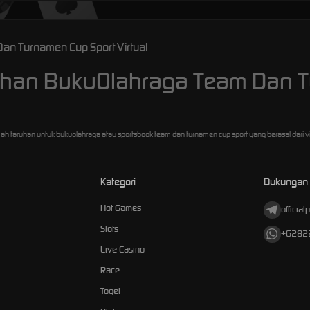
Dan Turnamen Cup Sport Virtual
aruhan BukuOlahraga Team Dan 
ah taruhan untuk bukuolahraga atau sportsbook team dan turnamen cup sport yang berasal dari vir
Kategori
Dukungan
Hot Games
officia
Slots
+6282
Live Casino
Race
Togel