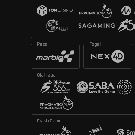
Race
Togel
Olahraga
Crash Game