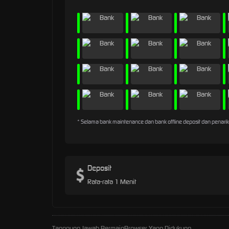
* Selama bank maintenance dan bank offline deposit dan penarik
Deposit
Rata-rata 1 Menit
Tanggung Jawab Bermain
Browser Yang Didukung