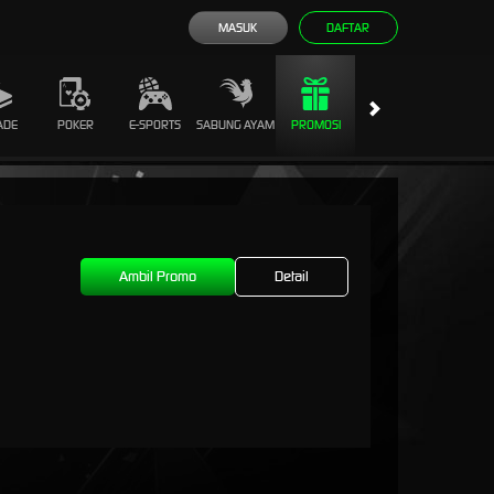
MASUK
DAFTAR
ADE
POKER
E-SPORTS
SABUNG AYAM
PROMOSI
Ambil Promo
Detail