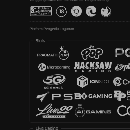
Platform Penyedia Layanan
Slots
Live Casino